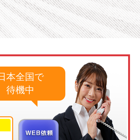
日本全国
で
待機中